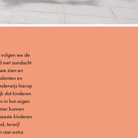
g volgen we de
nd met aandacht
 we zien en
talenten en
onderwijs hierop
jk dat kinderen
en in hun eigen
nier kunnen
 meeste kinderen
d, terwijl
 aan extra