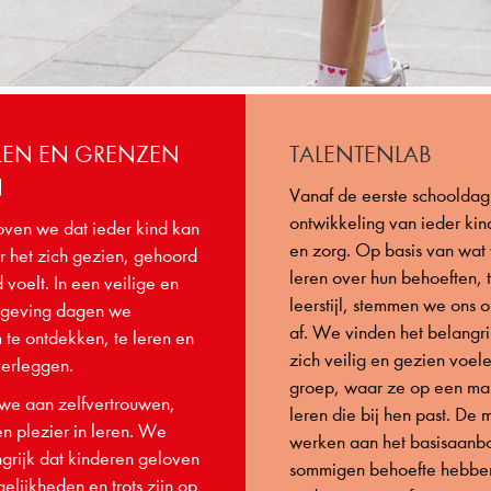
LEN EN GRENZEN
TALENTENLAB
N
Vanaf de eerste schoolda
ontwikkeling van ieder ki
oven we dat ieder kind kan
en zorg. Op basis van wat
 het zich gezien, gehoord
leren over hun behoeften, 
voelt. In een veilige en
leerstijl, stemmen we ons 
mgeving dagen we
af. We vinden het belangri
m te ontdekken, te leren en
zich veilig en gezien voel
verleggen.
groep, waar ze op een ma
e aan zelfvertrouwen,
leren die bij hen past. De
n plezier in leren. We
werken aan het basisaanbo
grijk dat kinderen geloven
sommigen behoefte hebben
elijkheden en trots zijn op