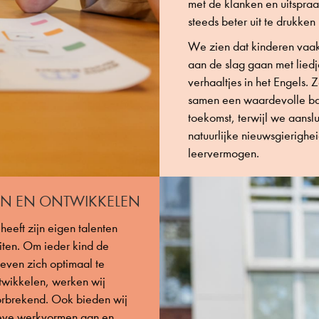
met de klanken en uitspraa
steeds beter uit te drukken 
We zien dat kinderen vaak
aan de slag gaan met liedje
verhaaltjes in het Engels.
samen een waardevolle ba
toekomst, terwijl we aanslu
natuurlijke nieuwsgierighe
leervermogen.
EN EN ONTWIKKELEN
 heeft zijn eigen talenten
iten. Om ieder kind de
geven zich optimaal te
twikkelen, werken wij
rbrekend. Ook bieden wij
eve werkvormen aan en