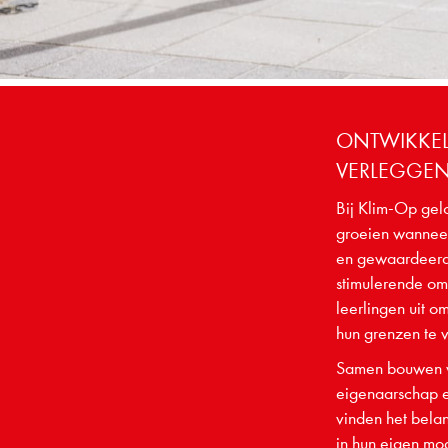
ONTWIKKE
VERLEGGE
Bij Klim-Op gel
groeien wanneer
en gewaardeerd 
stimulerende o
leerlingen uit o
hun grenzen te 
Samen bouwen w
eigenaarschap e
vinden het belan
in hun eigen mog