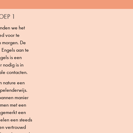
OEP 1
inden we het
ed voor te
n morgen. De
 Engels aan te
ngels is een
 nodig is in
ale contacten.
n nature een
spelenderwijs.
spannen manier
komen met een
ngemerkt een
kelen een steeds
en vertrouwd