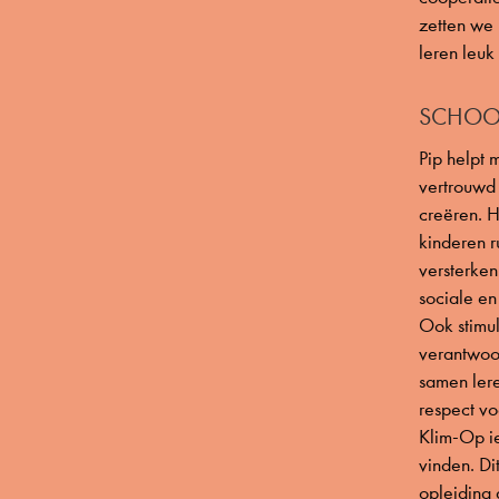
zetten we
leren leuk
SCHOO
Pip helpt
vertrouwd 
creëren. 
kinderen r
versterken
sociale en
Ook stimul
verantwoo
samen ler
respect vo
Klim-Op i
vinden. Di
opleiding 