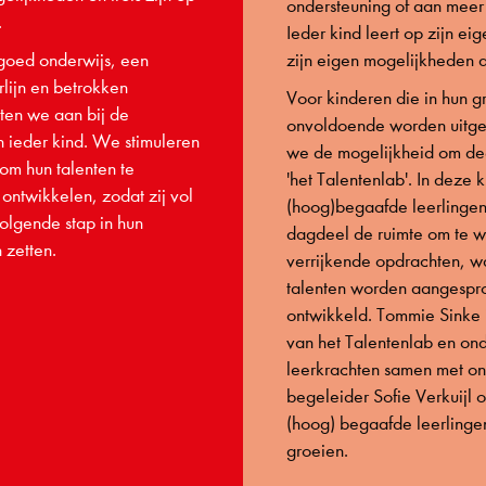
ondersteuning of aan meer
.
Ieder kind leert op zijn e
 goed onderwijs, een
zijn eigen mogelijkheden a
lijn en betrokken
Voor kinderen die in hun 
iten we aan bij de
onvoldoende worden uitg
n ieder kind. We stimuleren
we de mogelijkheid om de
om hun talenten te
'het Talentenlab'. In deze k
ontwikkelen, zodat zij vol
(hoog)begaafde leerlingen
olgende stap in hun
dagdeel de ruimte om te 
 zetten.
verrijkende opdrachten, w
talenten worden aangespr
ontwikkeld. Tommie Sinke i
van het Talentenlab en ond
leerkrachten samen met on
begeleider Sofie Verkuijl
(hoog) begaafde leerlingen
groeien.