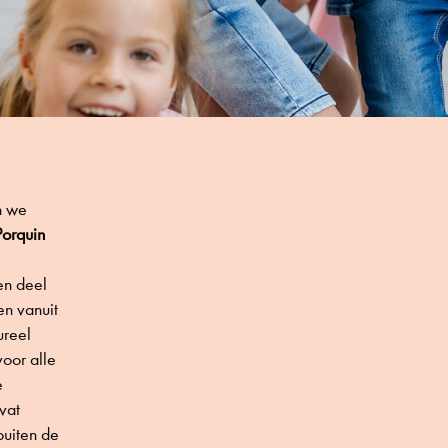
jn we
Porquin
en deel
en vanuit
ureel
oor alle
e
vat
buiten de