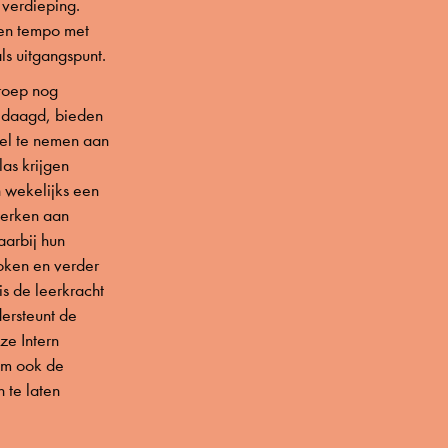
 verdieping.
igen tempo met
ls uitgangspunt.
groep nog
edaagd, bieden
el te nemen aan
las krijgen
 wekelijks een
werken aan
aarbij hun
oken en verder
s de leerkracht
ersteunt de
ze Intern
 om ook de
 te laten