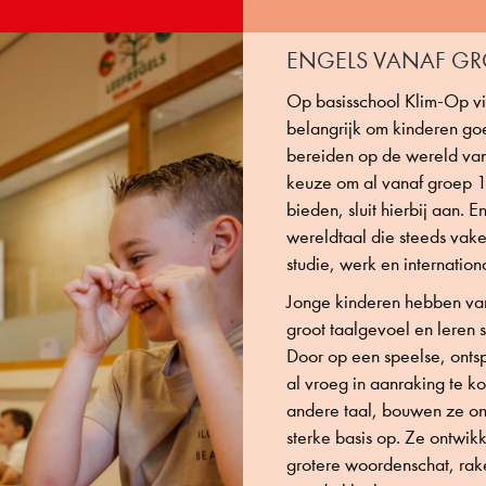
ENGELS VANAF GR
Op basisschool Klim-Op v
belangrijk om kinderen go
bereiden op de wereld va
keuze om al vanaf groep 1
bieden, sluit hierbij aan. E
wereldtaal die steeds vaker
studie, werk en internation
Jonge kinderen hebben va
groot taalgevoel en leren 
Door op een speelse, ont
al vroeg in aanraking te 
andere taal, bouwen ze o
sterke basis op. Ze ontwik
grotere woordenschat, rak