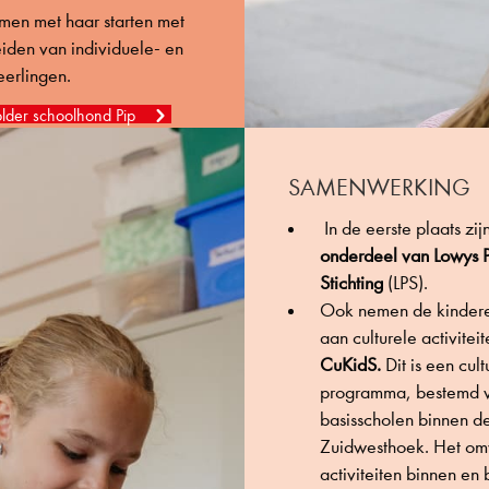
men met haar starten met
iden van individuele- en
eerlingen.
older schoolhond Pip
SAMENWERKING
In de eerste plaats zi
onderdeel van Lowys 
Stichting
(LPS).
Ook nemen de kinder
aan culturele activiteit
CuKidS.
Dit is een cult
programma, bestemd v
basisscholen binnen d
Zuidwesthoek. Het om
activiteiten binnen en 