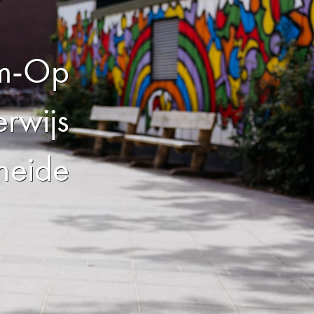
im-Op
rwijs
heide