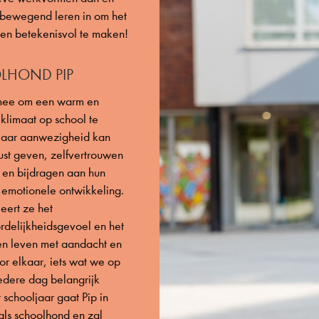
 bewegend leren in om het
 en betekenisvol te maken!
LHOND PIP
 mee om een warm en
klimaat op school te
Haar aanwezigheid kan
ust geven, zelfvertrouwen
 en bijdragen aan hun
 emotionele ontwikkeling.
eert ze het
rdelijkheidsgevoel en het
en leven met aandacht en
or elkaar, iets wat we op
edere dag belangrijk
t schooljaar gaat Pip in
als schoolhond en zal