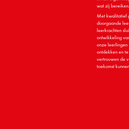
wat zij bereiken
Met kwalitatief
doorgaande leer
leerkrachten slu
ontwikkeling va
onze leerlingen 
ontdekken en te 
vertrouwen de v
toekomst kunnen