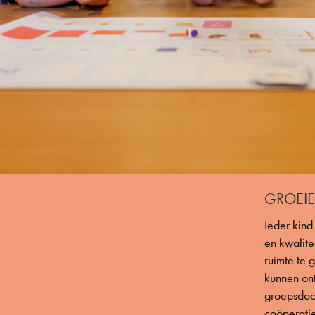
GROEI
Ieder kind
en kwalite
ruimte te 
kunnen on
groepsdoo
coöperati