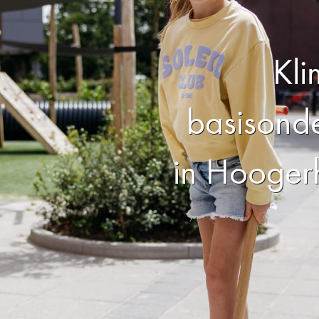
Kl
basisonde
in Hooger