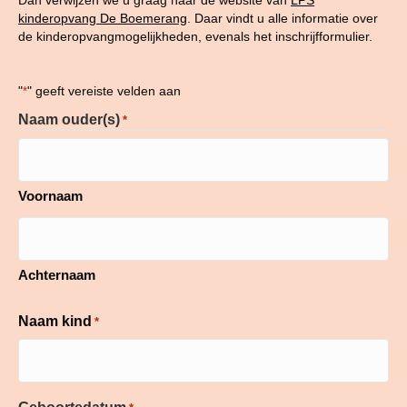
Dan verwijzen we u graag naar de website van
LPS
kinderopvang De Boemerang
. Daar vindt u alle informatie over
de kinderopvangmogelijkheden, evenals het inschrijfformulier.
"
" geeft vereiste velden aan
*
Naam ouder(s)
*
Voornaam
Achternaam
Naam kind
*