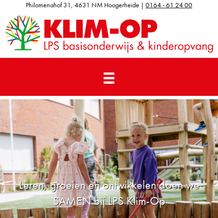
Philomenahof 31, 4631 NM Hoogerheide |
0164 - 61 24 00
Leren, groeien en ontwikkelen doen we
SAMEN bij LPS Klim-Op