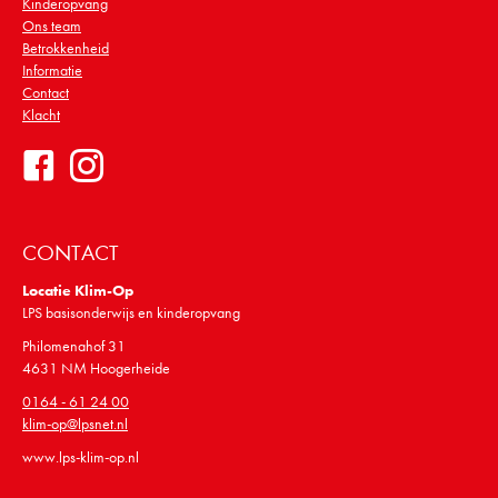
Kinderopvang
Ons team
Betrokkenheid
Informatie
Contact
Klacht
CONTACT
Locatie Klim-Op
LPS basisonderwijs en kinderopvang
Philomenahof 31
4631 NM Hoogerheide
0164 - 61 24 00
klim-op@lpsnet.nl
www.lps-klim-op.nl