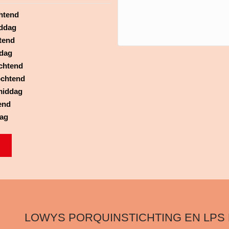
htend
ddag
tend
dag
chtend
chtend
middag
end
dag
LOWYS PORQUINSTICHTING EN LPS 