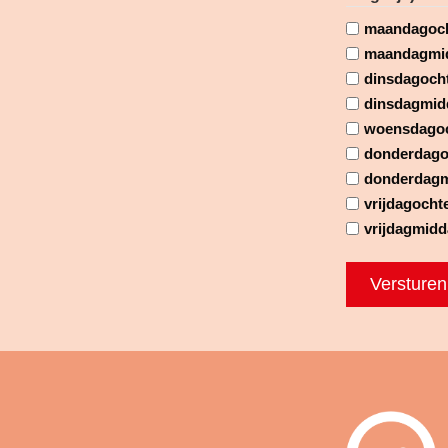
maandagoc
maandagmi
dinsdagoch
dinsdagmid
woensdago
donderdago
donderdag
vrijdagocht
vrijdagmid