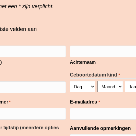
et een * zijn verplicht.
eiste velden aan
)
Achternaam
Geboortedatum kind
*
Dag
Maand
Jaar
mer
E-mailadres
*
*
 tijdstip (meerdere opties
Aanvullende opmerkingen