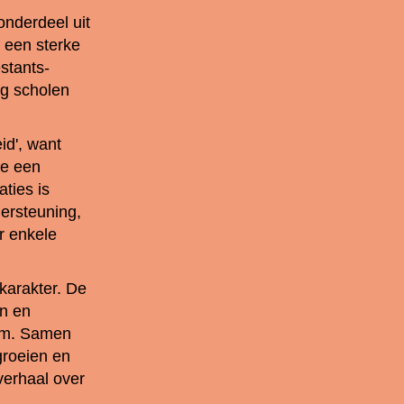
nderdeel uit
e een sterke
stants-
ig scholen
id', want
ie een
ties is
ersteuning,
er enkele
karakter. De
en en
oom. Samen
groeien en
lverhaal over