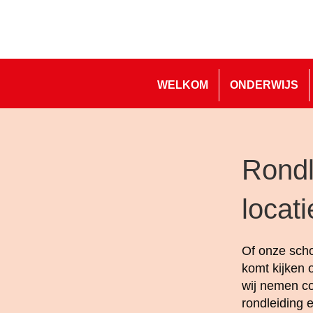
WELKOM
ONDERWIJS
Rondl
locat
Of onze scho
komt kijken 
wij nemen co
rondleiding 