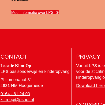
Meer informatie over LPS
CONTACT
PRIVACY
Locatie Klim-Op
Vanuit LPS is e
LPS basisonderwijs en kinderopvang
voor de stichti
kinderopvanglo
Philomenahof 31
4631 NM Hoogerheide
Download hier 
0164 - 61 24 00
klim-op@lpsnet.nl
COPYRIG