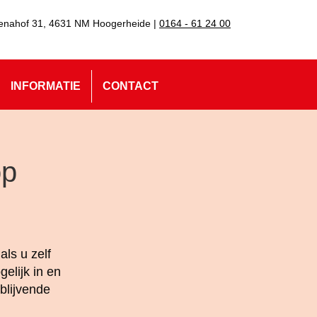
enahof 31, 4631 NM Hoogerheide |
0164 - 61 24 00
INFORMATIE
CONTACT
op
ls u zelf
elijk in en
blijvende