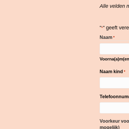
Alle velden m
"
" geeft ver
*
Naam
*
Voorna(a)m(en
Naam kind
*
Telefoonnum
Voorkeur voor
mogelijk)